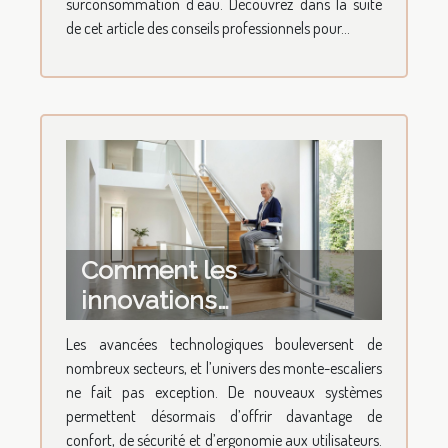
surconsommation d'eau. Découvrez dans la suite
de cet article des conseils professionnels pour...
Comment les
innovations
technologiques
Les avancées technologiques bouleversent de
transforment-elles les
nombreux secteurs, et l’univers des monte-escaliers
monte-escaliers ?
ne fait pas exception. De nouveaux systèmes
permettent désormais d’offrir davantage de
confort, de sécurité et d’ergonomie aux utilisateurs.