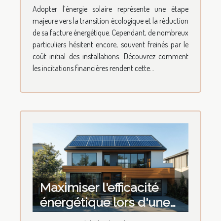
favoriser votre transition
Adopter l’énergie solaire représente une étape
vers l'énergie solaire ?
majeure vers la transition écologique et la réduction
de sa facture énergétique. Cependant, de nombreux
particuliers hésitent encore, souvent freinés par le
coût initial des installations. Découvrez comment
les incitations financières rendent cette...
Maximiser l'efficacité
énergétique lors d'une
rénovation globale