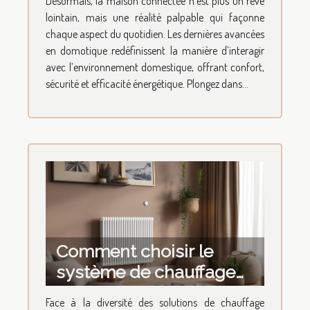
Désormais, la maison connectée n’est plus un rêve
transforment-elles votre
lointain, mais une réalité palpable qui façonne
quotidien ?
chaque aspect du quotidien. Les dernières avancées
en domotique redéfinissent la manière d’interagir
avec l’environnement domestique, offrant confort,
sécurité et efficacité énergétique. Plongez dans...
Comment choisir le
système de chauffage
idéal pour votre domicile
Face à la diversité des solutions de chauffage