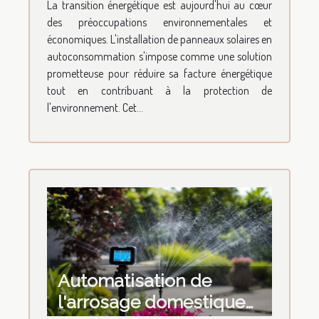
La transition énergétique est aujourd'hui au cœur
retour sur
des préoccupations environnementales et
investissement et
économiques. L'installation de panneaux solaires en
économies potentielles
autoconsommation s'impose comme une solution
prometteuse pour réduire sa facture énergétique
tout en contribuant à la protection de
l'environnement. Cet...
Automatisation de
l'arrosage domestique