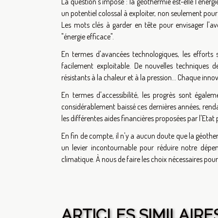
La question s'impose : la géothermie est-elle l'énerg
un potentiel colossal à exploiter, non seulement pour l
Les mots clés à garder en tête pour envisager l'av
"énergie efficace".
En termes d'avancées technologiques, les efforts 
facilement exploitable. De nouvelles techniques
résistants à la chaleur et à la pression... Chaque inn
En termes d'accessibilité, les progrès sont égalem
considérablement baissé ces dernières années, rendan
les différentes aides financières proposées par l'Etat
En fin de compte, il n'y a aucun doute que la géother
un levier incontournable pour réduire notre dépen
climatique. À nous de faire les choix nécessaires po
ARTICLES SIMILAIRE