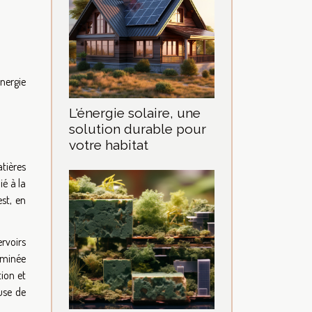
énergie
L'énergie solaire, une
solution durable pour
votre habitat
atières
ié à la
st, en
rvoirs
eminée
tion et
use de