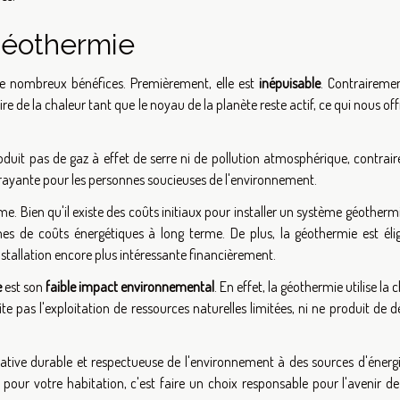
géothermie
 nombreux bénéfices. Premièrement, elle est
inépuisable
. Contraireme
ire de la chaleur tant que le noyau de la planète reste actif, ce qui nous of
roduit pas de gaz à effet de serre ni de pollution atmosphérique, contra
ttrayante pour les personnes soucieuses de l'environnement.
me. Bien qu'il existe des coûts initiaux pour installer un système géothermi
es de coûts énergétiques à long terme. De plus, la géothermie est élig
nstallation encore plus intéressante financièrement.
e
est son
faible impact environnemental
. En effet, la géothermie utilise la 
site pas l'exploitation de ressources naturelles limitées, ni ne produit de 
native durable et respectueuse de l'environnement à des sources d'énergi
 pour votre habitation, c'est faire un choix responsable pour l'avenir d