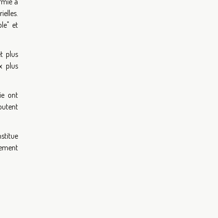
ermie a
ielles.
le" et
t plus
x plus
ie ont
joutent
nstitue
fement