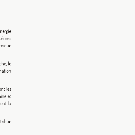
énergie
ystèmes
omique
he, le
mation
ont les
aine et
ent la
tribue