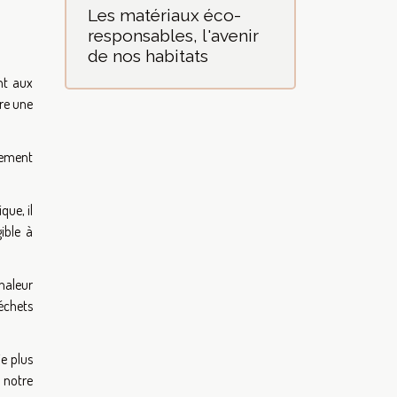
Les matériaux éco-
responsables, l'avenir
de nos habitats
nt aux
fre une
irement
que, il
ible à
chaleur
déchets
e plus
e notre