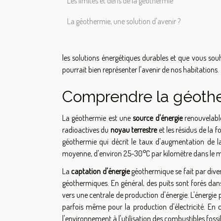
Les limites et défis de la géothermie
La géothermie, une solution d'avenir ?
les solutions énergétiques durables et que vous souh
pourrait bien représenter l'avenir de nos habitations.
Comprendre la géoth
La géothermie est une
source d'énergie
renouvelable
radioactives du
noyau terrestre
et les résidus de la 
géothermie qui décrit le taux d'augmentation de l
moyenne, d'environ 25-30°C par kilomètre dans le m
La
captation d'énergie
géothermique se fait par dive
géothermiques. En général, des puits sont forés dan
vers une centrale de production d'énergie. L'énergie p
parfois même pour la production d'électricité. En
l'environnement à l'utilisation des combustibles fossil