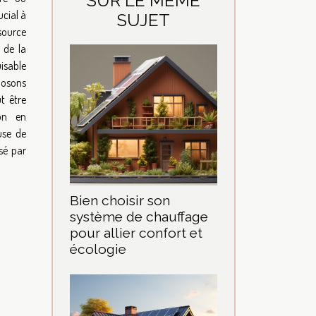
SUR LE MÊME
ucial à
SUJET
 source
 de la
uisable
posons
t être
ion en
use de
ssé par
Bien choisir son
système de chauffage
pour allier confort et
écologie