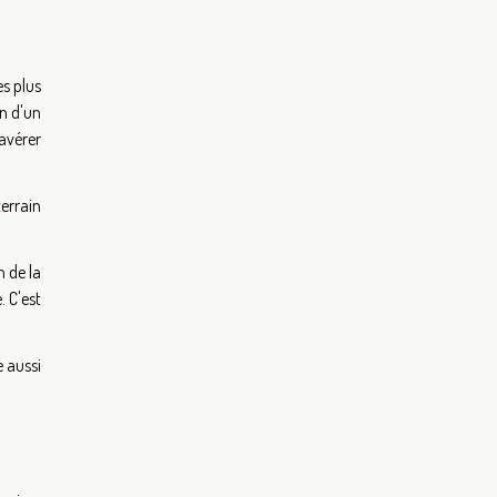
es plus
on d'un
avérer
terrain
n de la
 C'est
e aussi