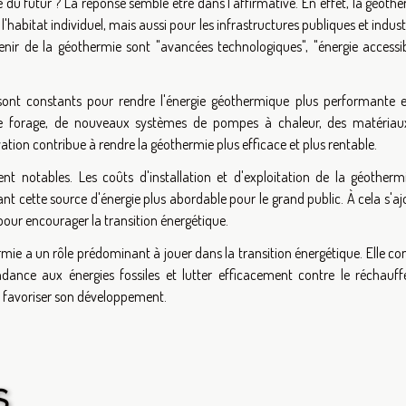
ie du futur ? La réponse semble être dans l'affirmative. En effet, la géoth
'habitat individuel, mais aussi pour les infrastructures publiques et industr
enir de la géothermie sont "avancées technologiques", "énergie accessib
sont constants pour rendre l'énergie géothermique plus performante e
 de forage, de nouveaux systèmes de pompes à chaleur, des matériau
ovation contribue à rendre la géothermie plus efficace et plus rentable.
ent notables. Les coûts d'installation et d'exploitation de la géotherm
t cette source d'énergie plus abordable pour le grand public. À cela s'a
 pour encourager la transition énergétique.
mie a un rôle prédominant à jouer dans la transition énergétique. Elle co
dance aux énergies fossiles et lutter efficacement contre le réchauf
ur favoriser son développement.
S