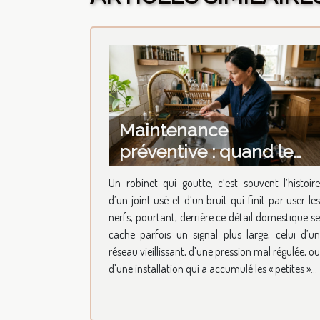
Maintenance
préventive : quand le
robinet qui goutte
Un robinet qui goutte, c’est souvent l’histoire
révèle l’état du réseau
d’un joint usé et d’un bruit qui finit par user les
nerfs, pourtant, derrière ce détail domestique se
cache parfois un signal plus large, celui d’un
réseau vieillissant, d’une pression mal régulée, ou
d’une installation qui a accumulé les « petites »...