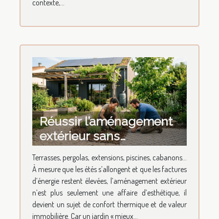
contexte,...
Réussir l’aménagement
extérieur sans
compromettre la
Terrasses, pergolas, extensions, piscines, cabanons…
performance
À mesure que les étés s’allongent et que les factures
énergétique
d’énergie restent élevées, l’aménagement extérieur
n’est plus seulement une affaire d’esthétique, il
devient un sujet de confort thermique et de valeur
immobilière. Car un jardin « mieux...