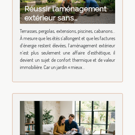
Réussir l’aménagement
extérieur sans
compromettre la
Terrasses, pergolas, extensions, piscines, cabanons…
performance
À mesure que les étés s’allongent et que les factures
énergétique
d’énergie restent élevées, l’aménagement extérieur
n’est plus seulement une affaire d’esthétique, il
devient un sujet de confort thermique et de valeur
immobilière. Car un jardin « mieux...