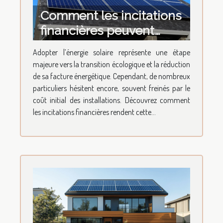
Comment les incitations
financières peuvent
favoriser votre transition
Adopter l’énergie solaire représente une étape
vers l'énergie solaire ?
majeure vers la transition écologique et la réduction
de sa facture énergétique. Cependant, de nombreux
particuliers hésitent encore, souvent freinés par le
coût initial des installations. Découvrez comment
les incitations financières rendent cette...