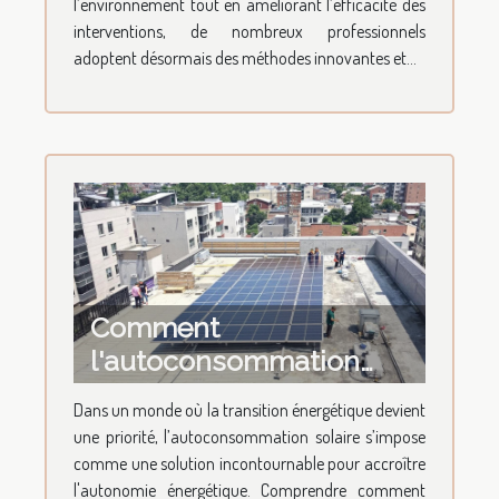
l’environnement tout en améliorant l’efficacité des
interventions, de nombreux professionnels
adoptent désormais des méthodes innovantes et...
Comment
l'autoconsommation
solaire améliore-t-elle
Dans un monde où la transition énergétique devient
l'autonomie énergétique
une priorité, l’autoconsommation solaire s’impose
?
comme une solution incontournable pour accroître
l'autonomie énergétique. Comprendre comment