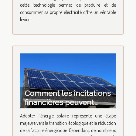
cette technologie permet de produire et de
consommer sa propre électricité offre un véritable
levier...
Comment les incitations
financières peuvent
favoriser votre transition
Adopter l’énergie solaire représente une étape
vers l'énergie solaire ?
majeure vers la transition écologique et la réduction
de sa facture énergétique. Cependant, de nombreux