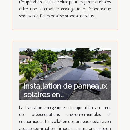
récupération d'eau de pluie pour les jardins urbains
offre une alternative écologique et économique
séduisante. Cet exposé se propose de vous...
Installation de panneaux
solaires en
autoconsommation
La transition énergétique est aujourd'hui au cœur
retour sur
des préoccupations environnementales et
investissement et
économiques. L'installation de panneaux solaires en
économies potentielles
autoconsommation s'impose comme une solution