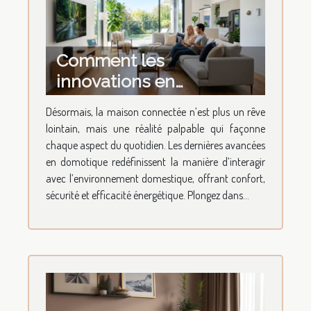
Comment les
innovations en
domotique
Désormais, la maison connectée n’est plus un rêve
transforment-elles votre
lointain, mais une réalité palpable qui façonne
quotidien ?
chaque aspect du quotidien. Les dernières avancées
en domotique redéfinissent la manière d’interagir
avec l’environnement domestique, offrant confort,
sécurité et efficacité énergétique. Plongez dans...