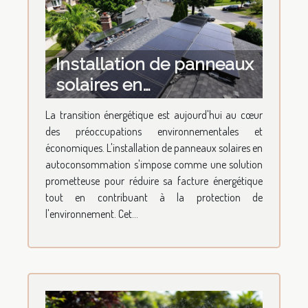
Installation de panneaux
solaires en
autoconsommation
La transition énergétique est aujourd'hui au cœur
retour sur
des préoccupations environnementales et
investissement et
économiques. L'installation de panneaux solaires en
économies potentielles
autoconsommation s'impose comme une solution
prometteuse pour réduire sa facture énergétique
tout en contribuant à la protection de
l'environnement. Cet...