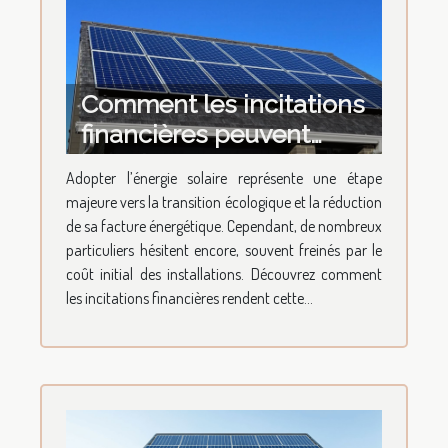
Comment les incitations
financières peuvent
favoriser votre transition
Adopter l’énergie solaire représente une étape
vers l'énergie solaire ?
majeure vers la transition écologique et la réduction
de sa facture énergétique. Cependant, de nombreux
particuliers hésitent encore, souvent freinés par le
coût initial des installations. Découvrez comment
les incitations financières rendent cette...