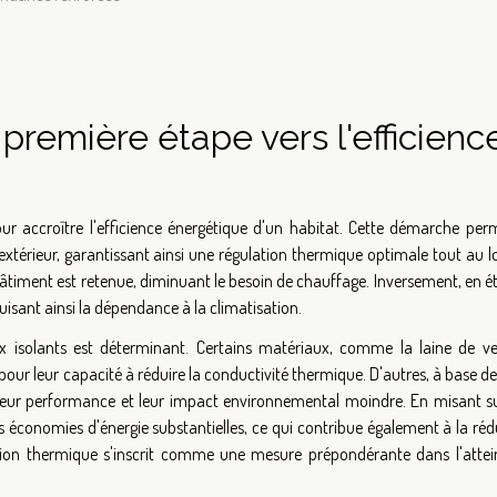
 première étape vers l'efficienc
ur accroître l'efficience énergétique d'un habitat. Cette démarche per
 l'extérieur, garantissant ainsi une régulation thermique optimale tout au 
u bâtiment est retenue, diminuant le besoin de chauffage. Inversement, en é
uisant ainsi la dépendance à la climatisation.
ux isolants est déterminant. Certains matériaux, comme la laine de ver
pour leur capacité à réduire la conductivité thermique. D'autres, à base de
r leur performance et leur impact environnemental moindre. En misant s
s économies d'énergie substantielles, ce qui contribue également à la ré
olation thermique s'inscrit comme une mesure prépondérante dans l'attei