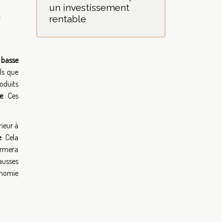
un investissement
rentable
e
basse
ls que
roduits
e
. Ces
rieur à
e
. Cela
firmera
ausses
onomie