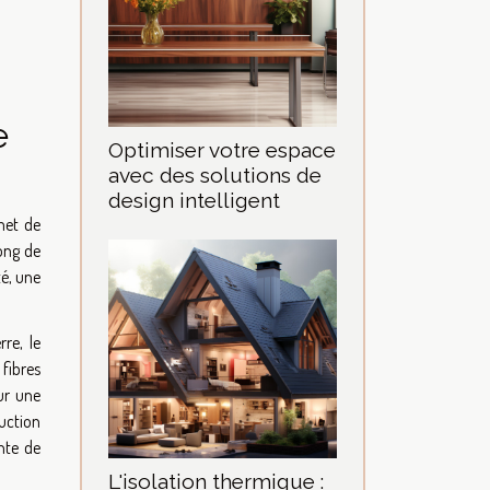
e
Optimiser votre espace
avec des solutions de
design intelligent
met de
long de
té, une
re, le
 fibres
ur une
duction
nte de
L'isolation thermique :