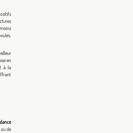
ositifs
ctures
 moins
oules,
illeur
ise en
t à la
offrant
ndance
ou de