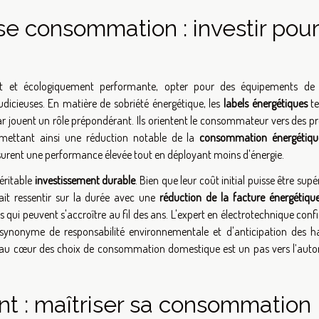
e consommation : investir pour
t et écologiquement performante, opter pour des équipements d
judicieuses. En matière de sobriété énergétique, les
labels énergétiques
te
ar jouent un rôle prépondérant. Ils orientent le consommateur vers des p
mettant ainsi une réduction notable de la
consommation énergétiqu
assurent une performance élevée tout en déployant moins d'énergie.
éritable
investissement durable
. Bien que leur coût initial puisse être supé
ait ressentir sur la durée avec une
réduction de la facture énergétiqu
es qui peuvent s'accroître au fil des ans. L'expert en électrotechnique con
t synonyme de responsabilité environnementale et d'anticipation des h
cience au cœur des choix de consommation domestique est un pas vers l’aut
nt : maîtriser sa consommation