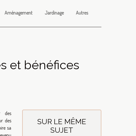
Aménagement
Jardinage
Autres
es et bénéfices
r des
SUR LE MÊME
ur des
ire sa
SUJET
devenu