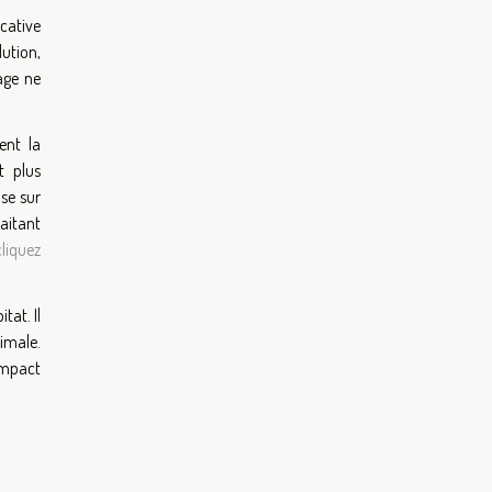
icative
ution,
age ne
ent la
t plus
ise sur
aitant
cliquez
tat. Il
timale.
impact