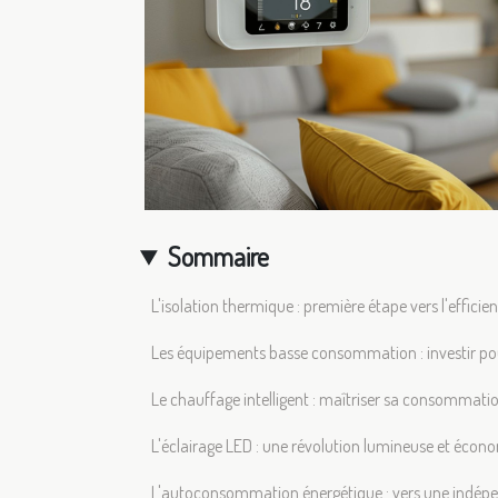
Sommaire
L'isolation thermique : première étape vers l'effici
Les équipements basse consommation : investir p
Le chauffage intelligent : maîtriser sa consommati
L'éclairage LED : une révolution lumineuse et écon
L'autoconsommation énergétique : vers une indép