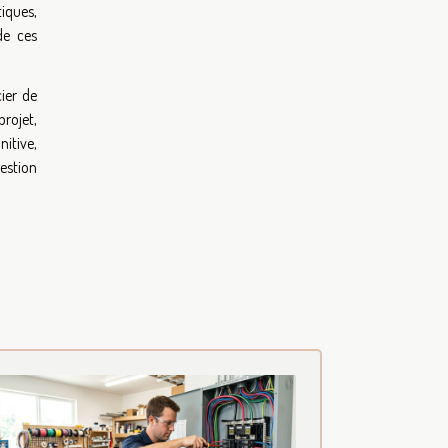
iques,
 de ces
cier de
rojet,
itive,
estion