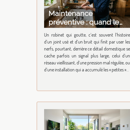
Maintenance
préventive : quand le
robinet qui goutte
Un robinet qui goutte, c’est souvent l’histoire
révèle l’état du réseau
d’un joint usé et d’un bruit qui finit par user les
nerfs, pourtant, derrière ce détail domestique se
cache parfois un signal plus large, celui d’un
réseau vieillissant, d’une pression mal régulée, ou
d’une installation qui a accumulé les « petites »...